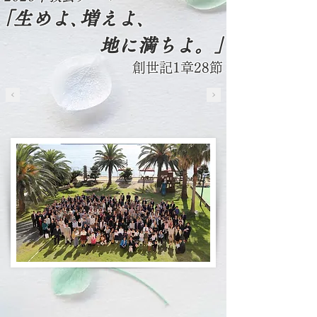
｢生めよ､増えよ､
地に満ちよ。｣
創世記1章28節